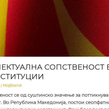
ЕКТУАЛНА СОПСТВЕНОСТ В
НСТИТУЦИИ
/
MojBrend
еност се од суштинско значење за поттикнув
. Во Република Македонија, постои сеопфатн