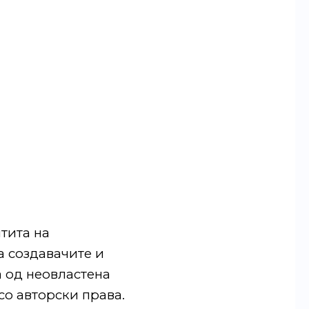
штита на
а создавачите и
а од неовластена
со авторски права.