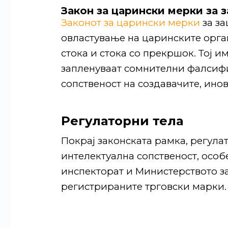
Закон за царински мерки за 
Законот за царински мерки
за за
овластување на царинските орга
стока и стока со прекршок. Тој 
запленуваат сомнителни фалсифи
сопственост на создавачите, ино
Регулаторни тела
Покрај законската рамка, регулат
интелектуална сопственост, особ
инспекторат и Министерството з
регистрираните трговски марки.