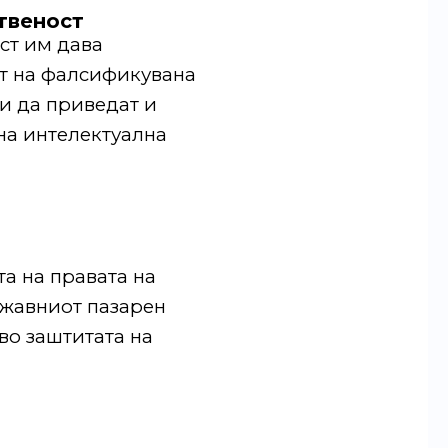
ственост
ст им дава
от на фалсификувана
и да приведат и
на интелектуална
та на правата на
ржавниот пазарен
во заштитата на