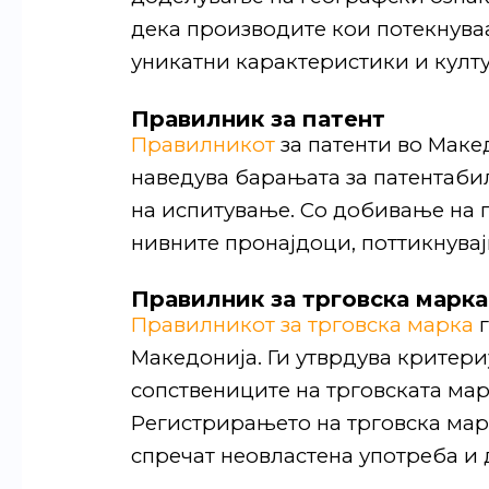
дека производите кои потекнува
уникатни карактеристики и култ
Правилник за патент
Правилникот
за патенти во Маке
наведува барањата за патентаби
на испитување. Со добивање на п
нивните пронајдоци, поттикнува
Правилник за трговска марка
Правилникот за трговска марка
г
Македонија. Ги утврдува критери
сопствениците на трговската мар
Регистрирањето на трговска марк
спречат неовластена употреба и 