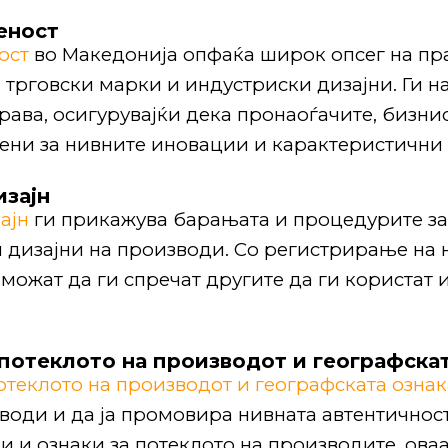
еност
ост
во Македонија опфаќа широк опсег на пр
и, трговски марки и индустриски дизајни. Ги 
рава, осигурувајќи дека пронаоѓачите, бизни
ени за нивните иновации и карактеристични
изајн
ајн
ги прикажува барањата и процедурите за
и дизајни на производи. Со регистрирање на
 можат да ги спречат другите да ги користат
потеклото на производот и географскат
отеклото на производот и географската ознак
оди и да ја промовира нивната автентичност 
 и ознаки за потеклото на производите, ова