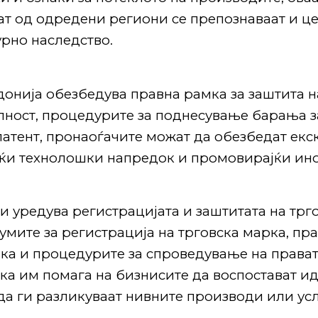
ат од одредени региони се препознаваат и ц
урно наследство.
донија обезбедува правна рамка за заштита н
лност, процедурите за поднесување барања з
атент, пронаоѓачите можат да обезбедат екс
јќи технолошки напредок и промовирајќи ин
и уредува регистрацијата и заштитата на трг
умите за регистрација на трговска марка, пра
ка и процедурите за спроведување на прават
а им помага на бизнисите да воспостават ид
да ги разликуваат нивните производи или усл