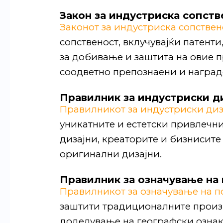
Закон за индустриска сопств
Законот за индустриска сопствен
сопственост, вклучувајќи патент
за добивање и заштита на овие п
соодветно препознаени и наград
Правилник за индустриски д
Правилникот за индустриски диз
уникатните и естетски привлечн
дизајни, креаторите и бизнисите
оригинални дизајни.
Правилник за означување на 
Правилникот за означување на п
заштити традиционалните произв
доделување на географски ознаки