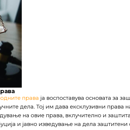
права
родните права
ја воспоставува основата за за
учните дела. Тој им дава ексклузивни права н
дување на овие права, вклучително и заштит
уција и јавно изведување на дела заштитени 