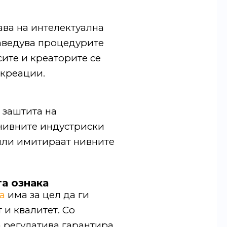
ава на интелектуална
наведува процедурите
сите и креаторите се
 креации.
 заштита на
 нивните индустриски
 или имитираат нивните
а ознака
а
има за цел да ги
и квалитет. Со
а регулатива гарантира