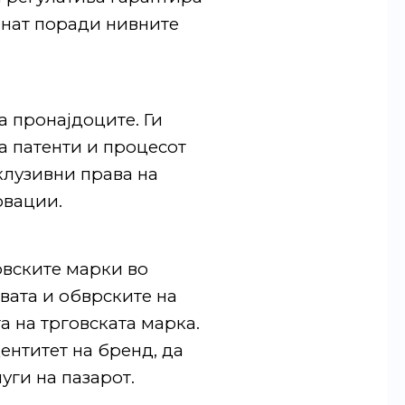
енат поради нивните
а пронајдоците. Ги
а патенти и процесот
клузивни права на
овации.
овските марки во
вата и обврските на
а на трговската марка.
ентитет на бренд, да
уги на пазарот.