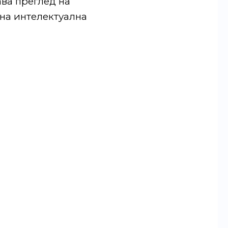
ава преглед на
 на интелектуална