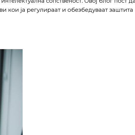
интелектуална сопственост. Овој блог пост д
ви кои ја регулираат и обезбедуваат заштита