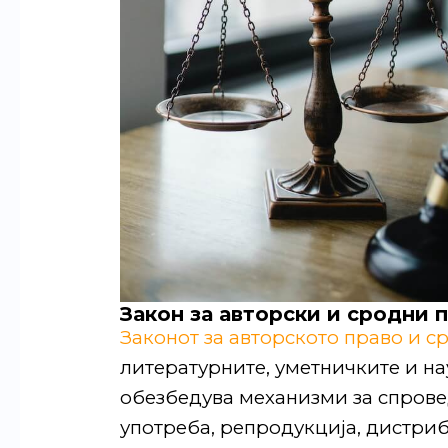
Закон за авторски и сродни 
Законот за авторското право и с
литературните, уметничките и на
обезбедува механизми за спрове
употреба, репродукција, дистриб