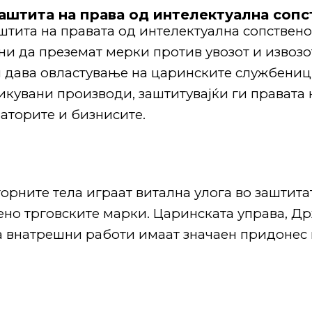
заштита на права од интелектуална соп
штита на правата од интелектуална сопствено
ни да преземат мерки против увозот и извоз
им дава овластување на царинските службениц
кувани производи, заштитувајќи ги правата 
ваторите и бизнисите.
орните тела играат витална улога во заштита
ено трговските марки.
Царинската управа, Д
а внатрешни работи имаат значаен придонес 