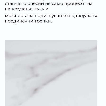
стапче го олесни не само процесот на
нанесување, туку и
можноста за подигнување и одвојување
поединечни трепки.