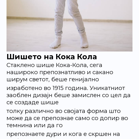
Шишето на Кока Кола
Стаклено шише Кока-Кола, сега
нашироко препознатливо и сакано
ширум светот, беше генијално
изработено во 1915 година. Уникатниот
заоблен дизајн беше замислен со цел да
се создаде шише
толку различно во својата форма што
може да се препознае само со допир во
темнина или да го
препознаете дури и кога е скршен на