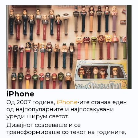
iPhone
Од 2007 година,
iPhone
-ите станаа еден
од најпопуларните и најпосакувани
уреди ширум светот.
Дизајнот созреваше и се
трансформираше со текот на годините,