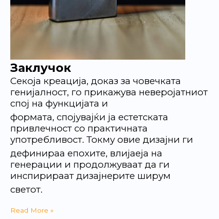
Заклучок
Секоја креација, доказ за човечката
генијалност, го прикажува неверојатниот
спој на функцијата и
формата, спојувајќи ја естетската
привлечност со практичната
употребливост. Токму овие дизајни ги
дефинираа епохите, влијаеја на
генерации и продолжуваат да ги
инспирираат дизајнерите ширум
светот.
Read More »