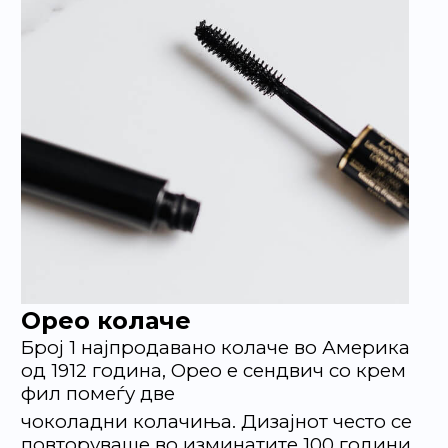
Орео колаче
Број 1 најпродавано колаче во Америка
од 1912 година, Орео е сендвич со крем
фил помеѓу две
чоколадни колачиња. Дизајнот често се
повторуваше во изминатите 100 години,