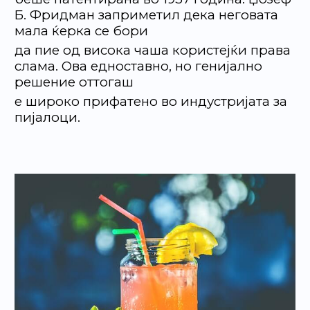
Б. Фридман заприметил дека неговата
мала ќерка се бори
да пие од висока чаша користејќи права
слама. Ова едноставно, но генијално
решение оттогаш
е широко прифатено во индустријата за
пијалоци.