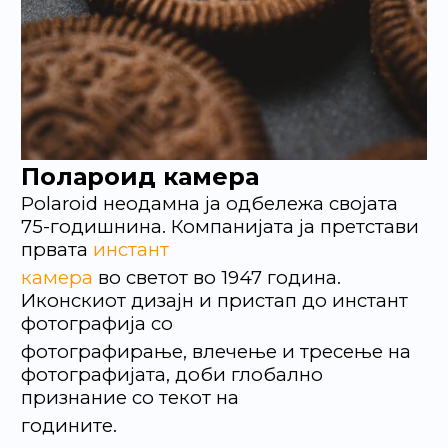
Полароид камера
Polaroid неодамна ја одбележа својата
75-годишнина. Компанијата ја претстави
првата
инстант
камера
во светот во 1947 година.
Иконскиот дизајн и пристап до инстант
фотографија со
фотографирање, влечење и тресење на
фотографијата, доби глобално
признание со текот на
годините.