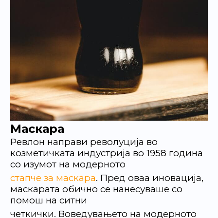
Маскара
Ревлон направи револуција во
козметичката индустрија во 1958 година
со изумот на модерното
стапче за маскара
. Пред оваа иновација,
маскарата обично се нанесуваше со
помош на ситни
четкички. Воведувањето на модерното