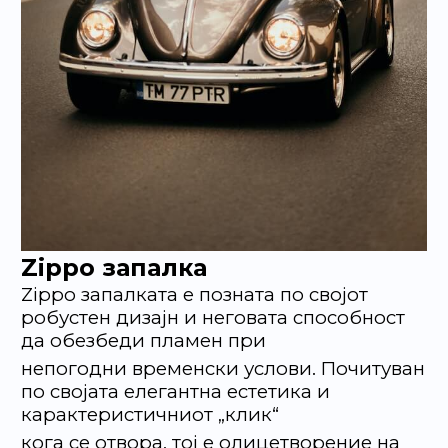
Zippo запалка
Zippo запалката е позната по својот
робустен дизајн и неговата способност
да обезбеди пламен при
непогодни временски услови. Почитуван
по својата елегантна естетика и
карактеристичниот „клик“
кога се отвора, тој е олицетворение на