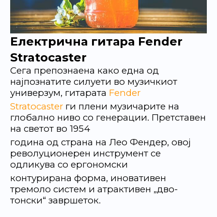
Електрична гитара Fender
Stratocaster
Сега препознаена како една од
најпознатите силуети во музичкиот
универзум, гитарата
Fender
Stratocaster
ги плени музичарите на
глобално ниво со генерации. Претставен
на светот во 1954
година од страна на Лео Фендер, овој
револуционерен инструмент се
одликува со ергономски
контурирана форма, иновативен
тремоло систем и атрактивен „дво-
тонски“ завршеток.