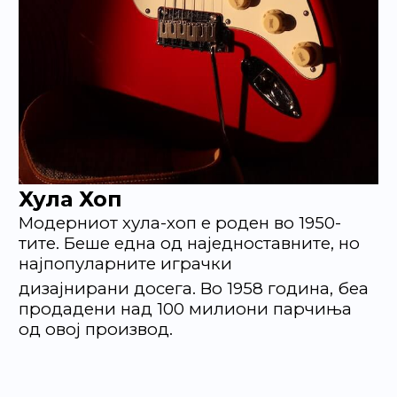
Хула Хоп
Модерниот хула-хоп е роден во 1950-
тите. Беше една од наједноставните, но
најпопуларните играчки
дизајнирани досега. Во 1958 година, беа
продадени над 100 милиони парчиња
од овој производ.