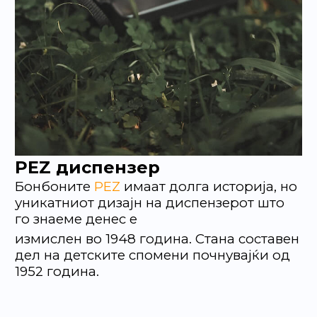
PEZ диспензер
Бонбоните
PEZ
имаат долга историја, но
уникатниот дизајн на диспензерот што
го знаеме денес е
измислен во 1948 година. Стана составен
дел на детските спомени почнувајќи од
1952 година.