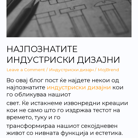
НАЈПОЗНАТИТЕ
ИНДУСТРИСКИ ДИЗАЈНИ
Leave a Comment
/
Индустриски дизајн
/
MojBrend
Во овај блог пост ќе најдете некои од
најпознатите
индустриски дизајни
кои
го обликуваа нашиот
свет. Ќе истакнеме извонредни креации
кои не само што го издржаа тестот на
времето, туку и го
трансформираа нашиот секојдневен
живот со нивната функција и естетика.