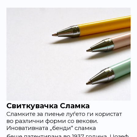
Свиткувачка Сламка
Сламките за пиење луѓето ги користат
во различни форми со векови.
Иновативната „бенди“ сламка
беше патентирана во 1937 година. Џозеф